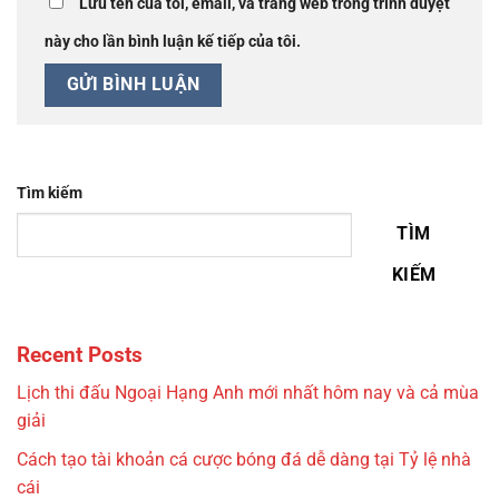
Lưu tên của tôi, email, và trang web trong trình duyệt
này cho lần bình luận kế tiếp của tôi.
Tìm kiếm
TÌM
KIẾM
Recent Posts
Lịch thi đấu Ngoại Hạng Anh mới nhất hôm nay và cả mùa
giải
Cách tạo tài khoản cá cược bóng đá dễ dàng tại Tỷ lệ nhà
cái