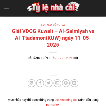
Chuyển
đến
nội
dung
SOI KÈO BÓNG ĐÁ
Giải VĐQG Kuwait – Al-Salmiyah vs
Al-Ttadamon(KUW) ngày 11-05-
2025
ĐÃ ĐĂNG TRÊN
THÁNG 5 21, 2025
BỞI
Mục nhập này đã được đăng trong
Soi Kèo Bóng Đá
. Đánh dấu trang
permalink
.