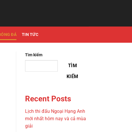
BÓNG ĐÁ
TIN TỨC
Tìm kiếm
TÌM
KIẾM
Recent Posts
Lịch thi đấu Ngoại Hạng Anh
mới nhất hôm nay và cả mùa
giải