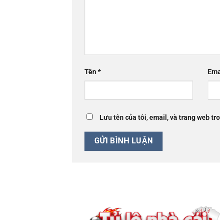
Tên
*
Ema
Lưu tên của tôi, email, và trang web tro