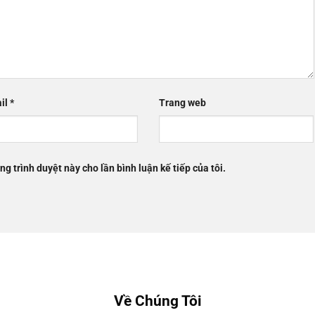
il
*
Trang web
ng trình duyệt này cho lần bình luận kế tiếp của tôi.
Về Chúng Tôi