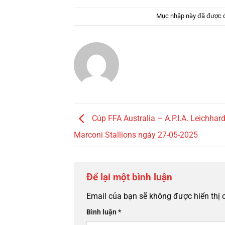
Mục nhập này đã được 
Cúp FFA Australia – A.P.I.A. Leichhard
Marconi Stallions ngày 27-05-2025
Để lại một bình luận
Email của bạn sẽ không được hiển thị 
Bình luận
*