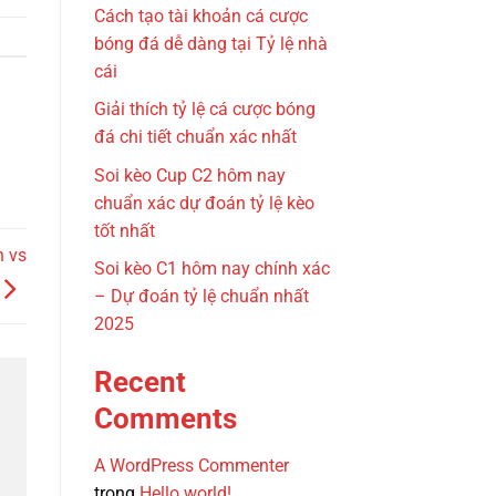
Cách tạo tài khoản cá cược
bóng đá dễ dàng tại Tỷ lệ nhà
cái
Giải thích tỷ lệ cá cược bóng
đá chi tiết chuẩn xác nhất
Soi kèo Cup C2 hôm nay
chuẩn xác dự đoán tỷ lệ kèo
tốt nhất
n vs
Soi kèo C1 hôm nay chính xác
– Dự đoán tỷ lệ chuẩn nhất
2025
Recent
Comments
A WordPress Commenter
trong
Hello world!