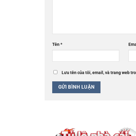
Tên
*
Ema
Lưu tên của tôi, email, và trang web tro