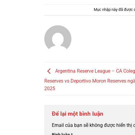
Mục nhập này đã được 
Argentina Reserve League – CA Coleg
Reserves vs Deportivo Moron Reserves ngà
2025
Để lại một bình luận
Email của bạn sẽ không được hiển thị 
Bình luận
*