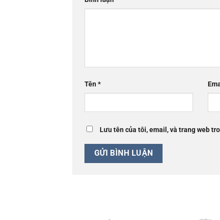
Tên
*
Ema
Lưu tên của tôi, email, và trang web tro