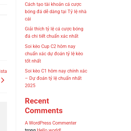
Cách tạo tài khoản cá cược
bóng đá dễ dàng tại Tỷ lệ nhà
cái
Giải thích tỷ lệ cá cược bóng
đá chi tiết chuẩn xác nhất
Soi kèo Cup C2 hôm nay
chuẩn xác dự đoán tỷ lệ kèo
tốt nhất
Soi kèo C1 hôm nay chính xác
sta
– Dự đoán tỷ lệ chuẩn nhất
2025
Recent
Comments
A WordPress Commenter
trong
Hello world!