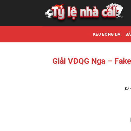
Chuyển
đến
nội
dung
KÈO BÓNG ĐÁ
BẢ
Giải VĐQG Nga – Fake
ĐÃ