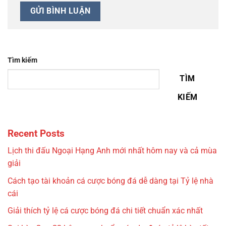
Tìm kiếm
TÌM
KIẾM
Recent Posts
Lịch thi đấu Ngoại Hạng Anh mới nhất hôm nay và cả mùa
giải
Cách tạo tài khoản cá cược bóng đá dễ dàng tại Tỷ lệ nhà
cái
Giải thích tỷ lệ cá cược bóng đá chi tiết chuẩn xác nhất