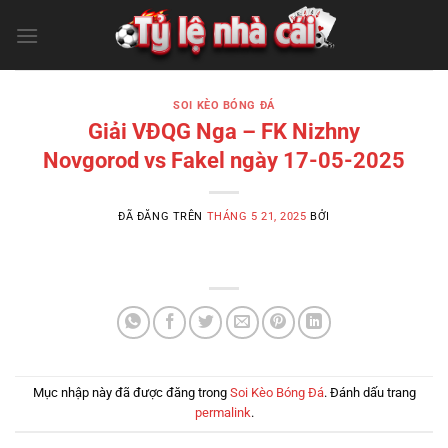
Chuyển
đến
nội
dung
SOI KÈO BÓNG ĐÁ
Giải VĐQG Nga – FK Nizhny
Novgorod vs Fakel ngày 17-05-2025
ĐÃ ĐĂNG TRÊN
THÁNG 5 21, 2025
BỞI
Mục nhập này đã được đăng trong
Soi Kèo Bóng Đá
. Đánh dấu trang
permalink
.