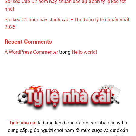
Soi kèo Cup C2 hôm nay chuẩn xác dự đoán tỷ lệ kèo tốt
nhất
Soi kèo C1 hôm nay chính xác – Dự đoán tỷ lệ chuẩn nhất
2025
Recent Comments
A WordPress Commenter
trong
Hello world!
Tỷ lệ nhà cái
là bảng kèo bóng đá do các nhà cái uy tín
cung cấp, giúp người chơi nắm rõ mức cược và dự đoán