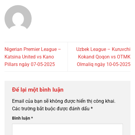
Nigerian Premier League –
Uzbek League – Kuruvchi
Katsina United vs Kano
Kokand Qoqon vs OTMK
Pillars ngày 07-05-2025
Olmaliq ngày 10-05-2025
Để lại một bình luận
Email của bạn sẽ không được hiển thị công khai.
Các trường bắt buộc được đánh dấu
*
Bình luận
*