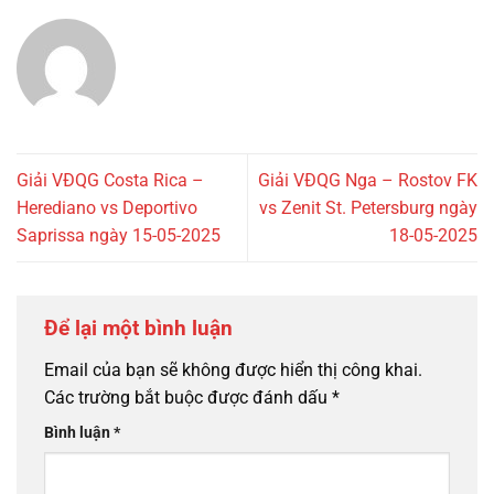
Giải VĐQG Costa Rica –
Giải VĐQG Nga – Rostov FK
Herediano vs Deportivo
vs Zenit St. Petersburg ngày
Saprissa ngày 15-05-2025
18-05-2025
Để lại một bình luận
Email của bạn sẽ không được hiển thị công khai.
Các trường bắt buộc được đánh dấu
*
Bình luận
*