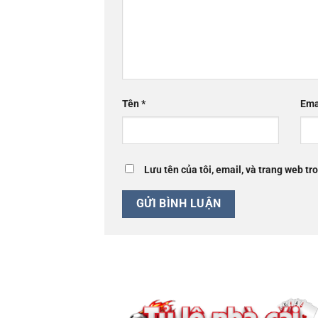
Tên
*
Ema
Lưu tên của tôi, email, và trang web tro