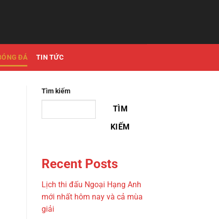
BÓNG ĐÁ
TIN TỨC
Tìm kiếm
TÌM
KIẾM
Recent Posts
Lịch thi đấu Ngoại Hạng Anh
mới nhất hôm nay và cả mùa
giải