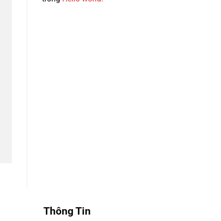
Thông Tin