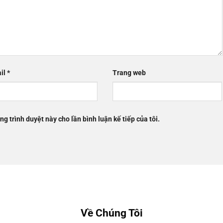
il
*
Trang web
ng trình duyệt này cho lần bình luận kế tiếp của tôi.
Về Chúng Tôi