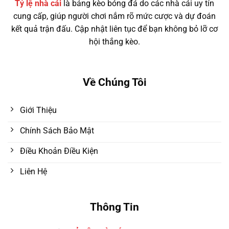
Tỷ lệ nhà cái
là bảng kèo bóng đá do các nhà cái uy tín
cung cấp, giúp người chơi nắm rõ mức cược và dự đoán
kết quả trận đấu. Cập nhật liên tục để bạn không bỏ lỡ cơ
hội thắng kèo.
Về Chúng Tôi
Giới Thiệu
Chính Sách Bảo Mật
Điều Khoản Điều Kiện
Liên Hệ
Thông Tin