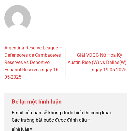
Argentina Reserve League –
Defensores de Cambaceres
Giải VĐQG Nữ Hoa Kỳ –
Reserves vs Deportivo
Austin Rise (W) vs Dallas(W)
Espanol Reserves ngày 16-
ngày 19-05-2025
05-2025
Để lại một bình luận
Email của bạn sẽ không được hiển thị công khai.
Các trường bắt buộc được đánh dấu
*
Bình luận
*