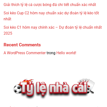
Giải thích tỷ lệ cá cược bóng đá chi tiết chuẩn xác nhất
Soi kèo Cup C2 hôm nay chuẩn xác dự đoán tỷ lệ kèo tốt
nhất
Soi kèo C1 hôm nay chính xác – Dự đoán tỷ lệ chuẩn nhất
2025
Recent Comments
A WordPress Commenter
trong
Hello world!