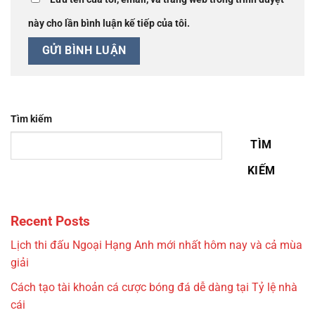
này cho lần bình luận kế tiếp của tôi.
Tìm kiếm
TÌM
KIẾM
Recent Posts
Lịch thi đấu Ngoại Hạng Anh mới nhất hôm nay và cả mùa
giải
Cách tạo tài khoản cá cược bóng đá dễ dàng tại Tỷ lệ nhà
cái