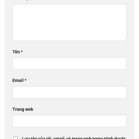
Tên
*
Email
*
Trang web
Lưu tên của tôi, email, và trang web trong trình duyệt