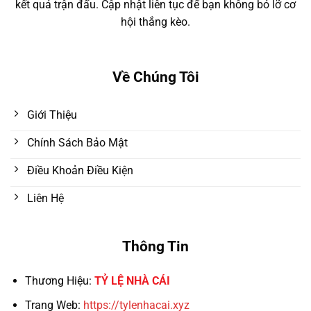
kết quả trận đấu. Cập nhật liên tục để bạn không bỏ lỡ cơ
hội thắng kèo.
Về Chúng Tôi
Giới Thiệu
Chính Sách Bảo Mật
Điều Khoản Điều Kiện
Liên Hệ
Thông Tin
Thương Hiệu:
TỶ LỆ NHÀ CÁI
Trang Web:
https://tylenhacai.xyz