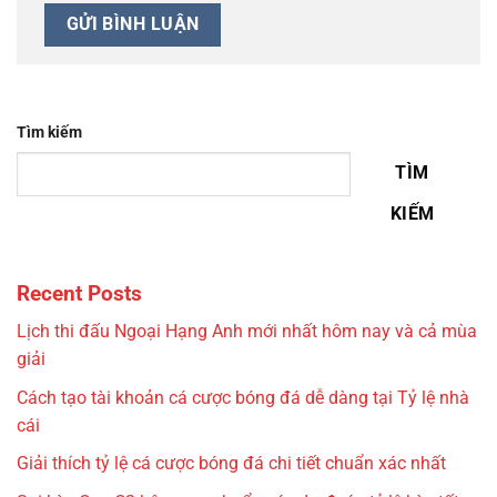
Tìm kiếm
TÌM
KIẾM
Recent Posts
Lịch thi đấu Ngoại Hạng Anh mới nhất hôm nay và cả mùa
giải
Cách tạo tài khoản cá cược bóng đá dễ dàng tại Tỷ lệ nhà
cái
Giải thích tỷ lệ cá cược bóng đá chi tiết chuẩn xác nhất