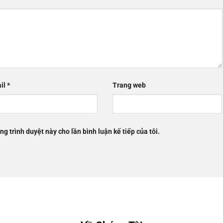
il
*
Trang web
ng trình duyệt này cho lần bình luận kế tiếp của tôi.