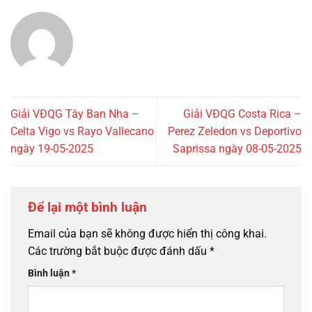
Giải VĐQG Tây Ban Nha –
Giải VĐQG Costa Rica –
Celta Vigo vs Rayo Vallecano
Perez Zeledon vs Deportivo
ngày 19-05-2025
Saprissa ngày 08-05-2025
Để lại một bình luận
Email của bạn sẽ không được hiển thị công khai.
Các trường bắt buộc được đánh dấu
*
Bình luận
*