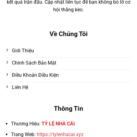
kết quả trận đấu. Cập nhật liên tục để bạn không bỏ lỡ cơ
hội thắng kèo.
Về Chúng Tôi
Giới Thiệu
Chính Sách Bảo Mật
Điều Khoản Điều Kiện
Liên Hệ
Thông Tin
Thương Hiệu:
TỶ LỆ NHÀ CÁI
Trang Web:
https://tylenhacai.xyz