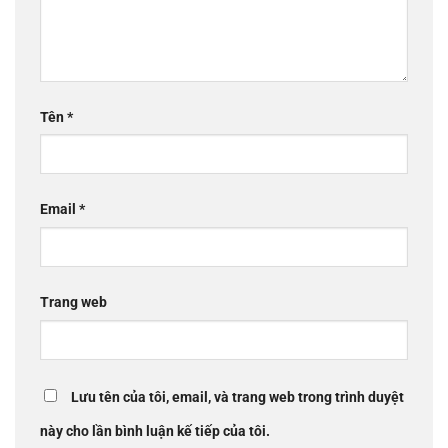
Tên
*
Email
*
Trang web
Lưu tên của tôi, email, và trang web trong trình duyệt
này cho lần bình luận kế tiếp của tôi.