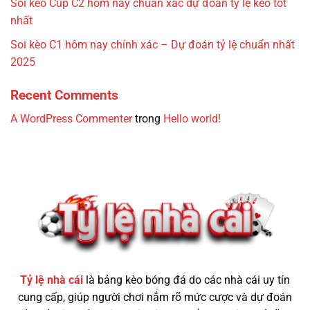
Soi kèo Cup C2 hôm nay chuẩn xác dự đoán tỷ lệ kèo tốt
nhất
Soi kèo C1 hôm nay chính xác – Dự đoán tỷ lệ chuẩn nhất
2025
Recent Comments
A WordPress Commenter
trong
Hello world!
Tỷ lệ nhà cái
là bảng kèo bóng đá do các nhà cái uy tín
cung cấp, giúp người chơi nắm rõ mức cược và dự đoán