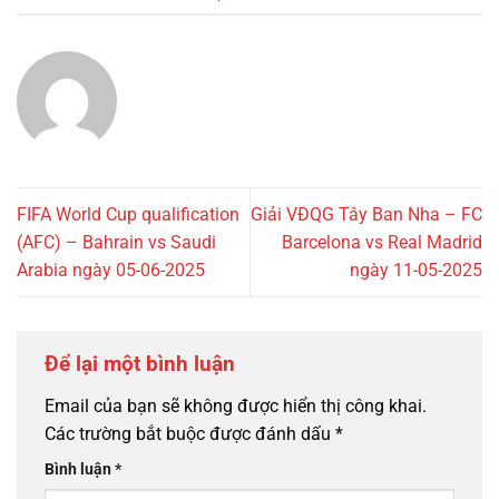
FIFA World Cup qualification
Giải VĐQG Tây Ban Nha – FC
(AFC) – Bahrain vs Saudi
Barcelona vs Real Madrid
Arabia ngày 05-06-2025
ngày 11-05-2025
Để lại một bình luận
Email của bạn sẽ không được hiển thị công khai.
Các trường bắt buộc được đánh dấu
*
Bình luận
*