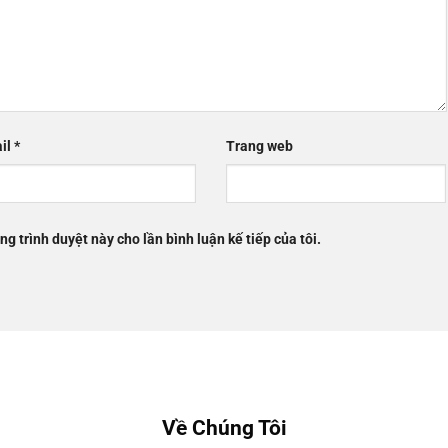
il
*
Trang web
ng trình duyệt này cho lần bình luận kế tiếp của tôi.
Về Chúng Tôi