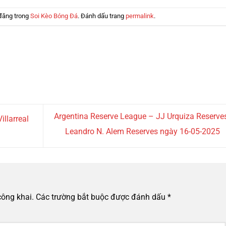
đăng trong
Soi Kèo Bóng Đá
. Đánh dấu trang
permalink
.
Argentina Reserve League – JJ Urquiza Reserve
llarreal
Leandro N. Alem Reserves ngày 16-05-2025
công khai.
Các trường bắt buộc được đánh dấu
*