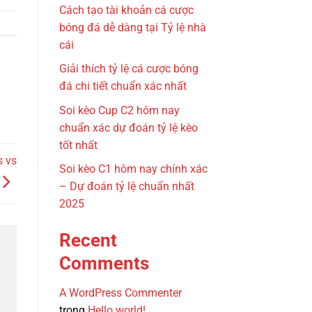
Cách tạo tài khoản cá cược
bóng đá dễ dàng tại Tỷ lệ nhà
cái
Giải thích tỷ lệ cá cược bóng
đá chi tiết chuẩn xác nhất
Soi kèo Cup C2 hôm nay
chuẩn xác dự đoán tỷ lệ kèo
tốt nhất
s vs
Soi kèo C1 hôm nay chính xác
– Dự đoán tỷ lệ chuẩn nhất
2025
Recent
Comments
A WordPress Commenter
trong
Hello world!