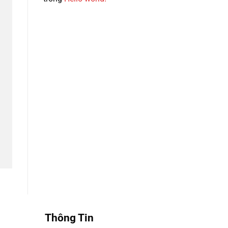
Thông Tin