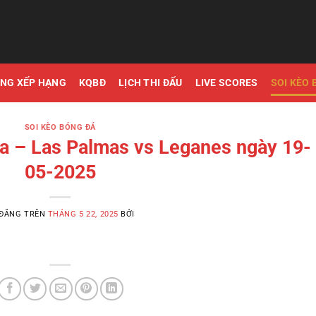
NG XẾP HẠNG
KQBĐ
LỊCH THI ĐẤU
LIVE SCORES
SOI KÈO 
SOI KÈO BÓNG ĐÁ
a – Las Palmas vs Leganes ngày 19-
05-2025
 ĐĂNG TRÊN
THÁNG 5 22, 2025
BỞI