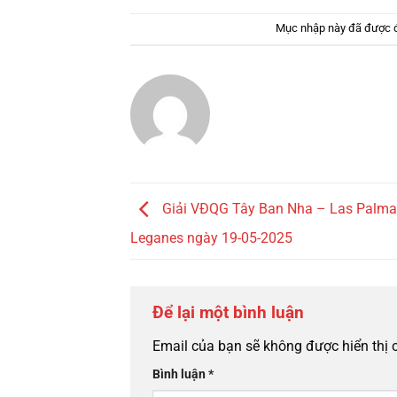
Mục nhập này đã được 
Giải VĐQG Tây Ban Nha – Las Palma
Leganes ngày 19-05-2025
Để lại một bình luận
Email của bạn sẽ không được hiển thị 
Bình luận
*