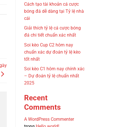
Cách tạo tài khoản cá cược
bóng đá dễ dàng tại Tỷ lệ nhà
cái
Giải thích tỷ lệ cá cược bóng
đá chi tiết chuẩn xác nhất
Soi kèo Cup C2 hôm nay
chuẩn xác dự đoán tỷ lệ kèo
tốt nhất
ngày
Soi kèo C1 hôm nay chính xác
– Dự đoán tỷ lệ chuẩn nhất
2025
Recent
Comments
A WordPress Commenter
trong
Hello world!