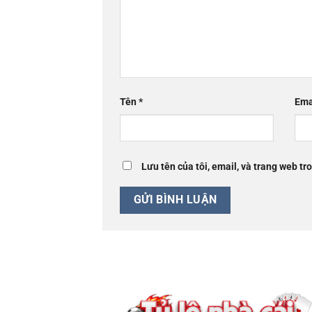
Tên
*
Ema
Lưu tên của tôi, email, và trang web tro