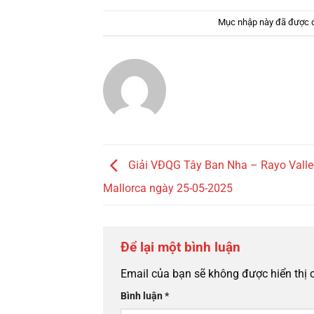
Mục nhập này đã được 
Giải VĐQG Tây Ban Nha – Rayo Valle
Mallorca ngày 25-05-2025
Để lại một bình luận
Email của bạn sẽ không được hiển thị 
Bình luận
*