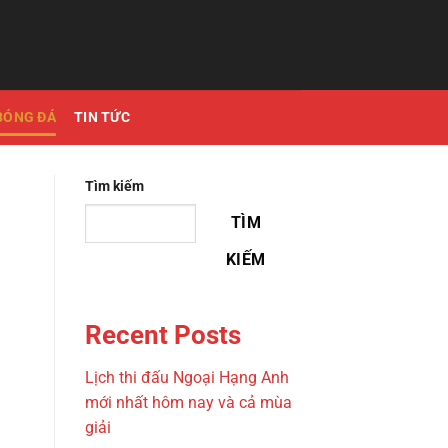
BÓNG ĐÁ
TIN TỨC
Tìm kiếm
TÌM
KIẾM
Recent Posts
Lịch thi đấu Ngoại Hạng Anh
mới nhất hôm nay và cả mùa
giải