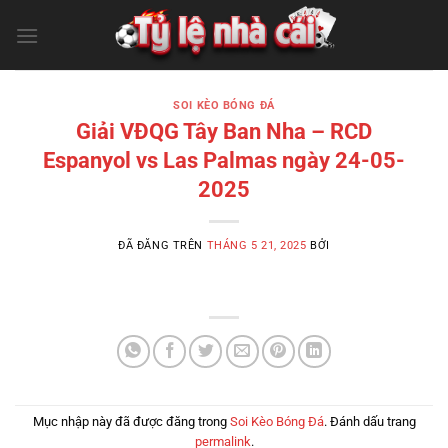
Chuyển
đến
nội
dung
SOI KÈO BÓNG ĐÁ
Giải VĐQG Tây Ban Nha – RCD
Espanyol vs Las Palmas ngày 24-05-
2025
ĐÃ ĐĂNG TRÊN
THÁNG 5 21, 2025
BỞI
Mục nhập này đã được đăng trong
Soi Kèo Bóng Đá
. Đánh dấu trang
permalink
.