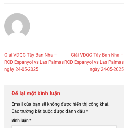
Giải VĐQG Tây Ban Nha –
Giải VĐQG Tây Ban Nha –
RCD Espanyol vs Las Palmas
RCD Espanyol vs Las Palmas
ngày 24-05-2025
ngày 24-05-2025
Để lại một bình luận
Email của bạn sẽ không được hiển thị công khai.
Các trường bắt buộc được đánh dấu
*
Bình luận
*