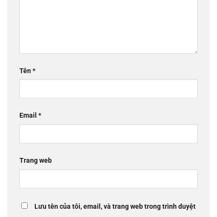
Tên
*
Email
*
Trang web
Lưu tên của tôi, email, và trang web trong trình duyệt