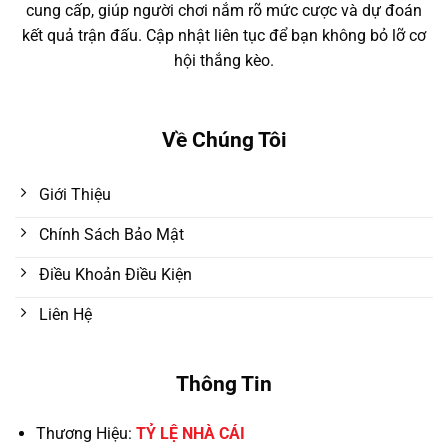
cung cấp, giúp người chơi nắm rõ mức cược và dự đoán
kết quả trận đấu. Cập nhật liên tục để bạn không bỏ lỡ cơ
hội thắng kèo.
Về Chúng Tôi
Giới Thiệu
Chính Sách Bảo Mật
Điều Khoản Điều Kiện
Liên Hệ
Thông Tin
Thương Hiệu:
TỶ LỆ NHÀ CÁI