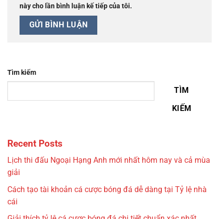
này cho lần bình luận kế tiếp của tôi.
Tìm kiếm
TÌM
KIẾM
Recent Posts
Lịch thi đấu Ngoại Hạng Anh mới nhất hôm nay và cả mùa
giải
Cách tạo tài khoản cá cược bóng đá dễ dàng tại Tỷ lệ nhà
cái
Giải thích tỷ lệ cá cược bóng đá chi tiết chuẩn xác nhất