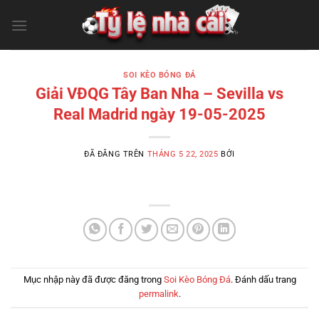
Chuyển
đến
nội
dung
SOI KÈO BÓNG ĐÁ
Giải VĐQG Tây Ban Nha – Sevilla vs
Real Madrid ngày 19-05-2025
ĐÃ ĐĂNG TRÊN
THÁNG 5 22, 2025
BỞI
Mục nhập này đã được đăng trong
Soi Kèo Bóng Đá
. Đánh dấu trang
permalink
.