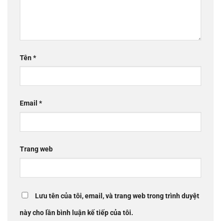
Tên
*
Email
*
Trang web
Lưu tên của tôi, email, và trang web trong trình duyệt
này cho lần bình luận kế tiếp của tôi.