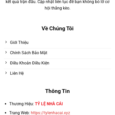
kết quả trận đấu. Cập nhật liên tục để bạn không bỏ lỡ cơ
hội thắng kèo.
Về Chúng Tôi
Giới Thiệu
Chính Sách Bảo Mật
Điều Khoản Điều Kiện
Liên Hệ
Thông Tin
Thương Hiệu:
TỶ LỆ NHÀ CÁI
Trang Web:
https://tylenhacai.xyz