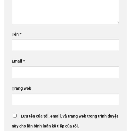
Tên
*
Email
*
Trang web
Lưu tên của tôi, email, và trang web trong trình duyệt
này cho lần bình luận kế tiếp của tôi.