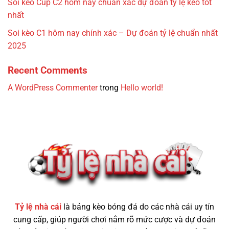
Soi kèo Cup C2 hôm nay chuẩn xác dự đoán tỷ lệ kèo tốt
nhất
Soi kèo C1 hôm nay chính xác – Dự đoán tỷ lệ chuẩn nhất
2025
Recent Comments
A WordPress Commenter
trong
Hello world!
Tỷ lệ nhà cái
là bảng kèo bóng đá do các nhà cái uy tín
cung cấp, giúp người chơi nắm rõ mức cược và dự đoán