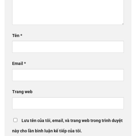
Tên
*
Email
*
Trang web
Lưu tên của tôi, email, và trang web trong trình duyệt
này cho lần bình luận kế tiếp của tôi.