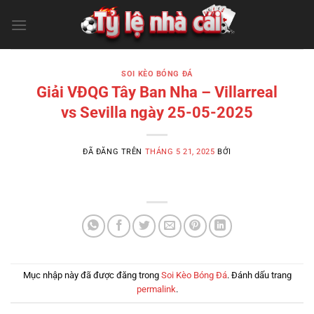
Chuyển
đến
nội
dung
SOI KÈO BÓNG ĐÁ
Giải VĐQG Tây Ban Nha – Villarreal
vs Sevilla ngày 25-05-2025
ĐÃ ĐĂNG TRÊN
THÁNG 5 21, 2025
BỞI
Mục nhập này đã được đăng trong
Soi Kèo Bóng Đá
. Đánh dấu trang
permalink
.