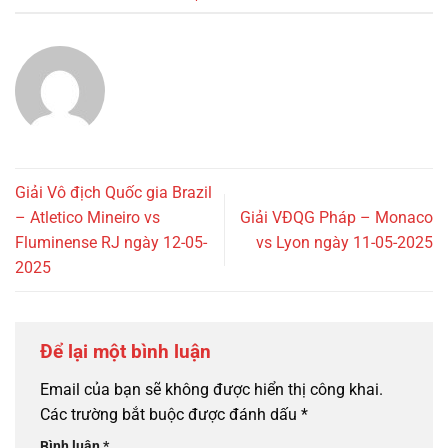
Giải Vô địch Quốc gia Brazil
– Atletico Mineiro vs
Giải VĐQG Pháp – Monaco
Fluminense RJ ngày 12-05-
vs Lyon ngày 11-05-2025
2025
Để lại một bình luận
Email của bạn sẽ không được hiển thị công khai.
Các trường bắt buộc được đánh dấu
*
Bình luận
*