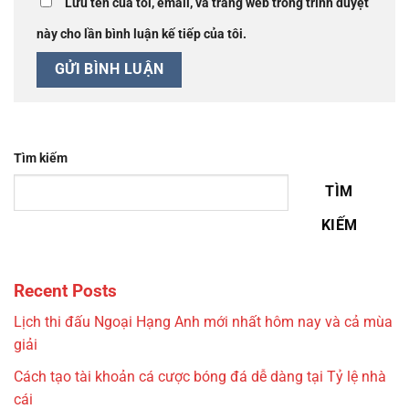
Lưu tên của tôi, email, và trang web trong trình duyệt
này cho lần bình luận kế tiếp của tôi.
Tìm kiếm
TÌM
KIẾM
Recent Posts
Lịch thi đấu Ngoại Hạng Anh mới nhất hôm nay và cả mùa
giải
Cách tạo tài khoản cá cược bóng đá dễ dàng tại Tỷ lệ nhà
cái