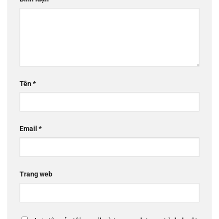
Tên
*
Email
*
Trang web