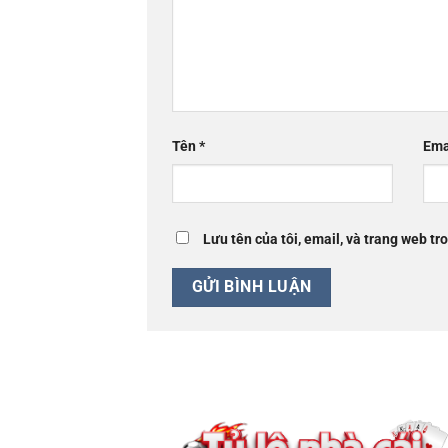
Tên
*
Ema
Lưu tên của tôi, email, và trang web tro