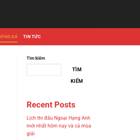
BÓNG ĐÁ
TIN TỨC
Tìm kiếm
TÌM
KIẾM
Recent Posts
Lịch thi đấu Ngoại Hạng Anh
mới nhất hôm nay và cả mùa
giải