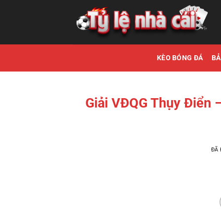
Chuyển
đến
nội
dung
KÈO BÓNG ĐÁ
BẢ
Giải VĐQG Thụy Điển 
ĐÃ