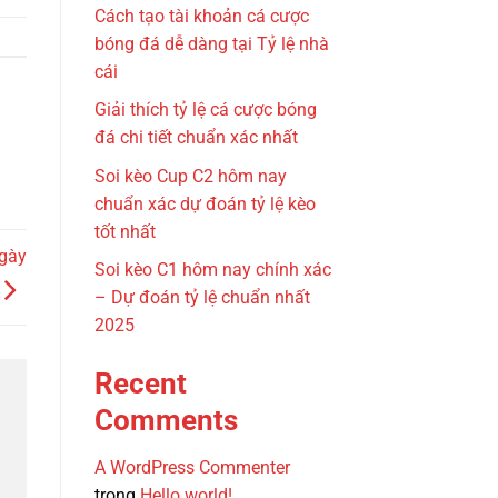
Cách tạo tài khoản cá cược
bóng đá dễ dàng tại Tỷ lệ nhà
cái
Giải thích tỷ lệ cá cược bóng
đá chi tiết chuẩn xác nhất
Soi kèo Cup C2 hôm nay
chuẩn xác dự đoán tỷ lệ kèo
tốt nhất
ngày
Soi kèo C1 hôm nay chính xác
– Dự đoán tỷ lệ chuẩn nhất
2025
Recent
Comments
A WordPress Commenter
trong
Hello world!