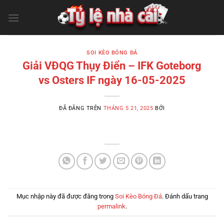
Chuyển
đến
nội
dung
SOI KÈO BÓNG ĐÁ
Giải VĐQG Thụy Điển – IFK Goteborg
vs Osters IF ngày 16-05-2025
ĐÃ ĐĂNG TRÊN
THÁNG 5 21, 2025
BỞI
Mục nhập này đã được đăng trong
Soi Kèo Bóng Đá
. Đánh dấu trang
permalink
.