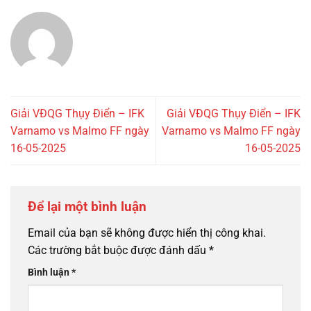
Giải VĐQG Thụy Điển – IFK
Giải VĐQG Thụy Điển – IFK
Varnamo vs Malmo FF ngày
Varnamo vs Malmo FF ngày
16-05-2025
16-05-2025
Để lại một bình luận
Email của bạn sẽ không được hiển thị công khai.
Các trường bắt buộc được đánh dấu
*
Bình luận
*