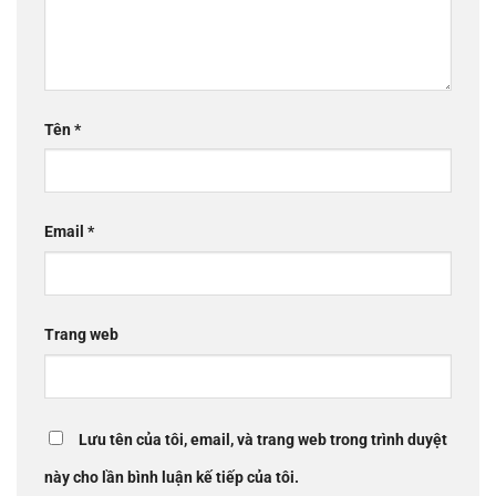
Tên
*
Email
*
Trang web
Lưu tên của tôi, email, và trang web trong trình duyệt
này cho lần bình luận kế tiếp của tôi.