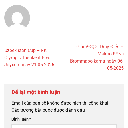
Giải VĐQG Thụy Điển –
Uzbekistan Cup – FK
Malmo FF vs
Olympic Tashkent B vs
Brommapojkarna ngày 06-
Jayxun ngày 21-05-2025
05-2025
Để lại một bình luận
Email của bạn sẽ không được hiển thị công khai.
Các trường bắt buộc được đánh dấu
*
Bình luận
*