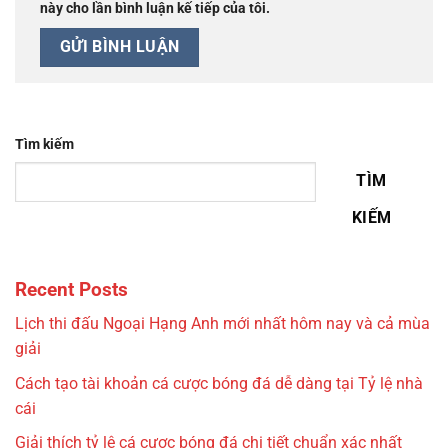
này cho lần bình luận kế tiếp của tôi.
Tìm kiếm
TÌM
KIẾM
Recent Posts
Lịch thi đấu Ngoại Hạng Anh mới nhất hôm nay và cả mùa
giải
Cách tạo tài khoản cá cược bóng đá dễ dàng tại Tỷ lệ nhà
cái
Giải thích tỷ lệ cá cược bóng đá chi tiết chuẩn xác nhất