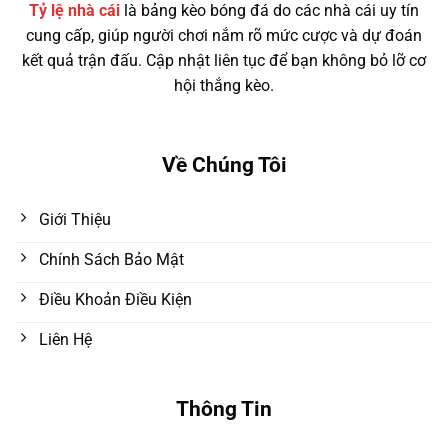
Tỷ lệ nhà cái
là bảng kèo bóng đá do các nhà cái uy tín
cung cấp, giúp người chơi nắm rõ mức cược và dự đoán
kết quả trận đấu. Cập nhật liên tục để bạn không bỏ lỡ cơ
hội thắng kèo.
Về Chúng Tôi
Giới Thiệu
Chính Sách Bảo Mật
Điều Khoản Điều Kiện
Liên Hệ
Thông Tin