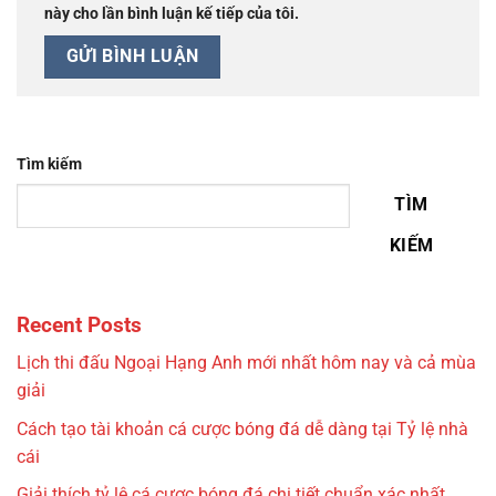
này cho lần bình luận kế tiếp của tôi.
Tìm kiếm
TÌM
KIẾM
Recent Posts
Lịch thi đấu Ngoại Hạng Anh mới nhất hôm nay và cả mùa
giải
Cách tạo tài khoản cá cược bóng đá dễ dàng tại Tỷ lệ nhà
cái
Giải thích tỷ lệ cá cược bóng đá chi tiết chuẩn xác nhất