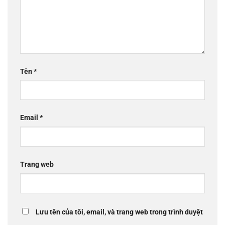
Tên
*
Email
*
Trang web
Lưu tên của tôi, email, và trang web trong trình duyệt