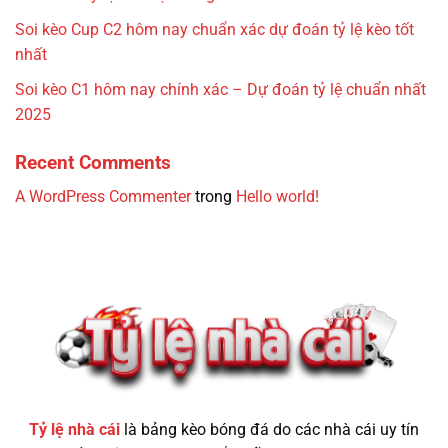
Soi kèo Cup C2 hôm nay chuẩn xác dự đoán tỷ lệ kèo tốt
nhất
Soi kèo C1 hôm nay chính xác – Dự đoán tỷ lệ chuẩn nhất
2025
Recent Comments
A WordPress Commenter
trong
Hello world!
Tỷ lệ nhà cái
là bảng kèo bóng đá do các nhà cái uy tín