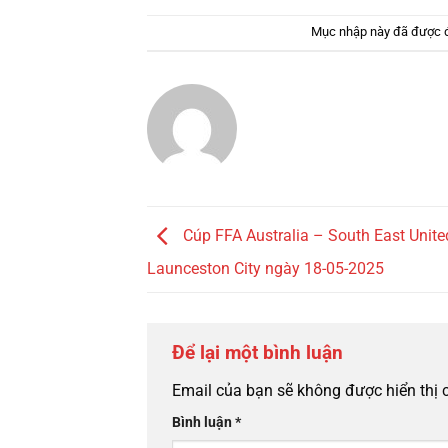
Mục nhập này đã được 
Cúp FFA Australia – South East Unite
Launceston City ngày 18-05-2025
Để lại một bình luận
Email của bạn sẽ không được hiển thị 
Bình luận
*