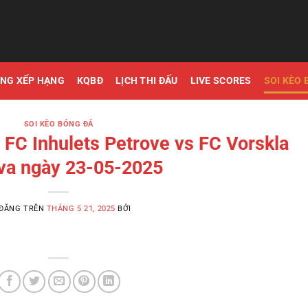
NG XẾP HẠNG
KQBĐ
LỊCH THI ĐẤU
LIVE SCORES
SOI KÈO 
SOI KÈO BÓNG ĐÁ
 FC Inhulets Petrove vs FC Vorskla
va ngày 23-05-2025
 ĐĂNG TRÊN
THÁNG 5 21, 2025
BỞI