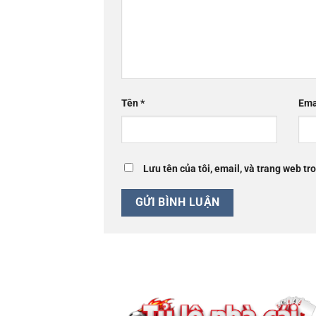
Tên
*
Ema
Lưu tên của tôi, email, và trang web tro