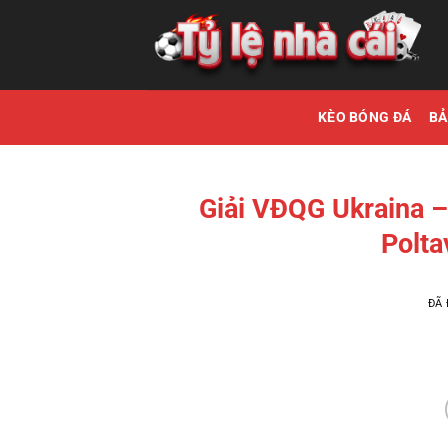
Chuyển
đến
nội
dung
KÈO BÓNG ĐÁ
BẢ
Giải VĐQG Ukraina –
Polta
ĐÃ