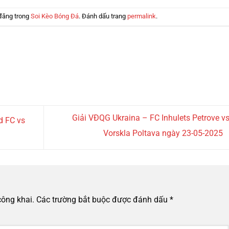
đăng trong
Soi Kèo Bóng Đá
. Đánh dấu trang
permalink
.
Giải VĐQG Ukraina – FC Inhulets Petrove v
d FC vs
Vorskla Poltava ngày 23-05-2025
công khai.
Các trường bắt buộc được đánh dấu
*