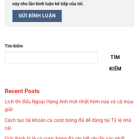
này cho lần bình luận kế tiếp của tôi.
Tìm kiếm
TÌM
KIẾM
Recent Posts
Lịch thi đấu Ngoại Hạng Anh mới nhất hôm nay và cả mùa
giải
Cách tạo tài khoản cá cược bóng đá dễ dàng tại Tỷ lệ nhà
cái
Giải thích tỷ lệ cá cược bóng đá chi tiết chuẩn xác nhất