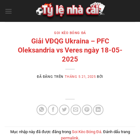
Chuyển
đến
nội
dung
SOI KÈO BÓNG ĐÁ
Giải VĐQG Ukraina – PFC
Oleksandria vs Veres ngày 18-05-
2025
ĐÃ ĐĂNG TRÊN
THÁNG 5 21, 2025
BỞI
Mục nhập này đã được đăng trong
Soi Kèo Bóng Đá
. Đánh dấu trang
permalink
.