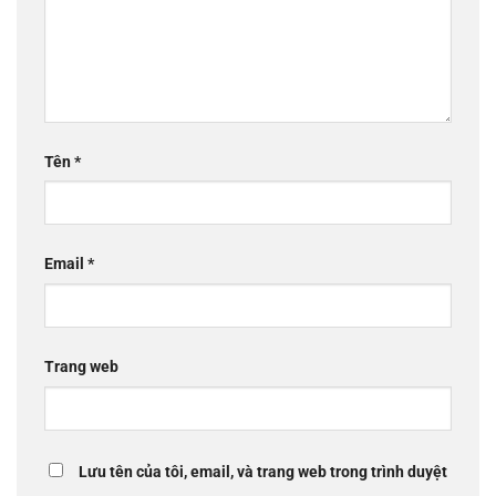
Tên
*
Email
*
Trang web
Lưu tên của tôi, email, và trang web trong trình duyệt