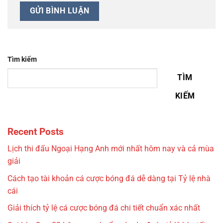
Tìm kiếm
TÌM
KIẾM
Recent Posts
Lịch thi đấu Ngoại Hạng Anh mới nhất hôm nay và cả mùa
giải
Cách tạo tài khoản cá cược bóng đá dễ dàng tại Tỷ lệ nhà
cái
Giải thích tỷ lệ cá cược bóng đá chi tiết chuẩn xác nhất