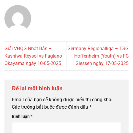
Giải VĐQG Nhật Bản –
Germany Regionalliga – TSG
Kashiwa Reysol vs Fagiano
Hoffenheim (Youth) vs FC
Okayama ngày 10-05-2025
Giessen ngày 17-05-2025
Để lại một bình luận
Email của bạn sẽ không được hiển thị công khai.
Các trường bắt buộc được đánh dấu
*
Bình luận
*