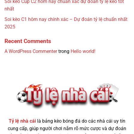
Soi kèo Cup C2 hôm nay chuẩn xác dự đoán tỷ lệ kèo tốt
nhất
Soi kèo C1 hôm nay chính xác – Dự đoán tỷ lệ chuẩn nhất
2025
Recent Comments
A WordPress Commenter
trong
Hello world!
Tỷ lệ nhà cái
là bảng kèo bóng đá do các nhà cái uy tín
cung cấp, giúp người chơi nắm rõ mức cược và dự đoán