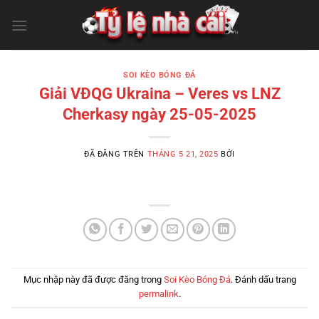
Chuyển
đến
nội
dung
SOI KÈO BÓNG ĐÁ
Giải VĐQG Ukraina – Veres vs LNZ
Cherkasy ngày 25-05-2025
ĐÃ ĐĂNG TRÊN
THÁNG 5 21, 2025
BỞI
Mục nhập này đã được đăng trong
Soi Kèo Bóng Đá
. Đánh dấu trang
permalink
.