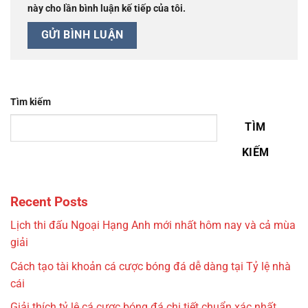
này cho lần bình luận kế tiếp của tôi.
Tìm kiếm
TÌM
KIẾM
Recent Posts
Lịch thi đấu Ngoại Hạng Anh mới nhất hôm nay và cả mùa
giải
Cách tạo tài khoản cá cược bóng đá dễ dàng tại Tỷ lệ nhà
cái
Giải thích tỷ lệ cá cược bóng đá chi tiết chuẩn xác nhất