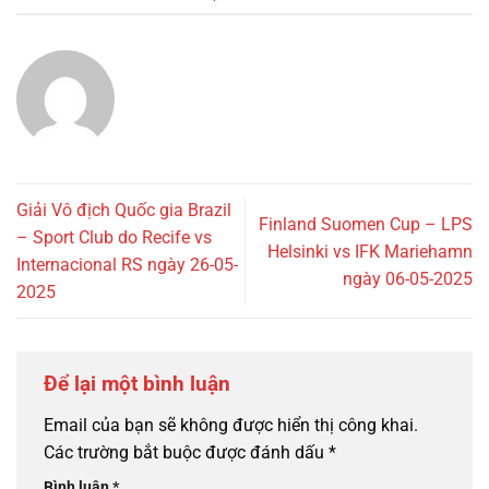
Giải Vô địch Quốc gia Brazil
Finland Suomen Cup – LPS
– Sport Club do Recife vs
Helsinki vs IFK Mariehamn
Internacional RS ngày 26-05-
ngày 06-05-2025
2025
Để lại một bình luận
Email của bạn sẽ không được hiển thị công khai.
Các trường bắt buộc được đánh dấu
*
Bình luận
*