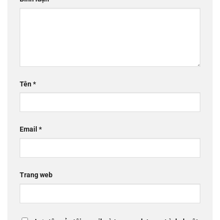
Tên
*
Email
*
Trang web