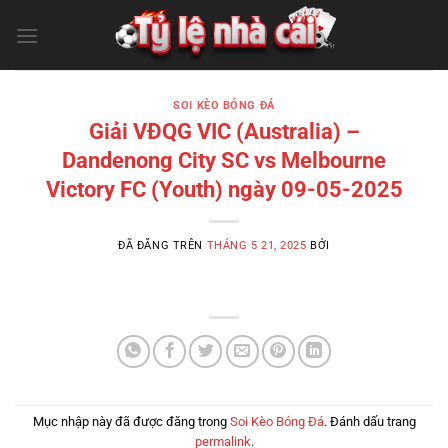
Chuyển
đến
nội
dung
SOI KÈO BÓNG ĐÁ
Giải VĐQG VIC (Australia) –
Dandenong City SC vs Melbourne
Victory FC (Youth) ngày 09-05-2025
ĐÃ ĐĂNG TRÊN
THÁNG 5 21, 2025
BỞI
Mục nhập này đã được đăng trong
Soi Kèo Bóng Đá
. Đánh dấu trang
permalink
.