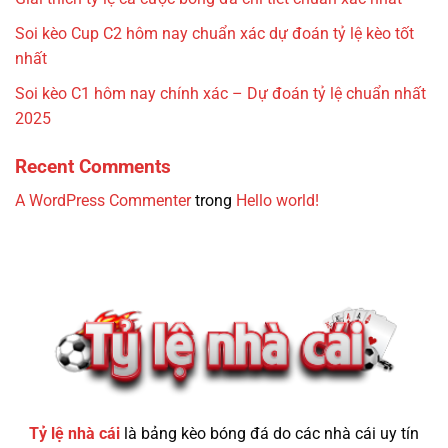
Soi kèo Cup C2 hôm nay chuẩn xác dự đoán tỷ lệ kèo tốt
nhất
Soi kèo C1 hôm nay chính xác – Dự đoán tỷ lệ chuẩn nhất
2025
Recent Comments
A WordPress Commenter
trong
Hello world!
Tỷ lệ nhà cái
là bảng kèo bóng đá do các nhà cái uy tín