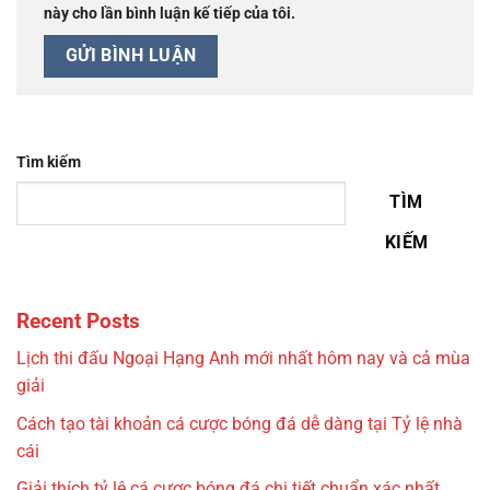
này cho lần bình luận kế tiếp của tôi.
Tìm kiếm
TÌM
KIẾM
Recent Posts
Lịch thi đấu Ngoại Hạng Anh mới nhất hôm nay và cả mùa
giải
Cách tạo tài khoản cá cược bóng đá dễ dàng tại Tỷ lệ nhà
cái
Giải thích tỷ lệ cá cược bóng đá chi tiết chuẩn xác nhất