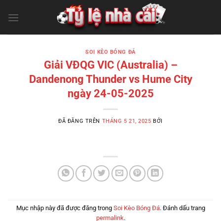
Chuyển
đến
nội
dung
SOI KÈO BÓNG ĐÁ
Giải VĐQG VIC (Australia) –
Dandenong Thunder vs Hume City
ngày 24-05-2025
ĐÃ ĐĂNG TRÊN
THÁNG 5 21, 2025
BỞI
Mục nhập này đã được đăng trong
Soi Kèo Bóng Đá
. Đánh dấu trang
permalink
.