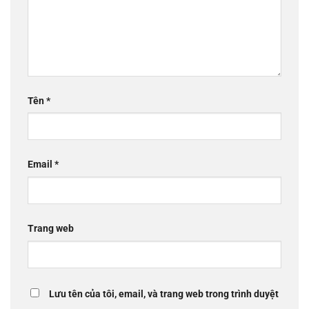
Tên
*
Email
*
Trang web
Lưu tên của tôi, email, và trang web trong trình duyệt