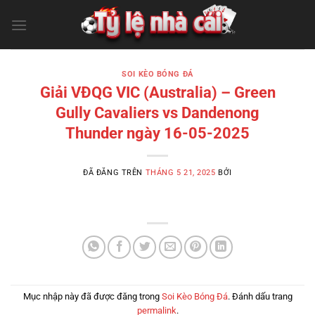
Chuyển
đến
nội
dung
SOI KÈO BÓNG ĐÁ
Giải VĐQG VIC (Australia) – Green
Gully Cavaliers vs Dandenong
Thunder ngày 16-05-2025
ĐÃ ĐĂNG TRÊN
THÁNG 5 21, 2025
BỞI
Mục nhập này đã được đăng trong
Soi Kèo Bóng Đá
. Đánh dấu trang
permalink
.