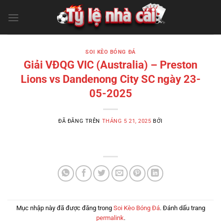
Chuyển
đến
nội
dung
SOI KÈO BÓNG ĐÁ
Giải VĐQG VIC (Australia) – Preston
Lions vs Dandenong City SC ngày 23-
05-2025
ĐÃ ĐĂNG TRÊN
THÁNG 5 21, 2025
BỞI
Mục nhập này đã được đăng trong
Soi Kèo Bóng Đá
. Đánh dấu trang
permalink
.