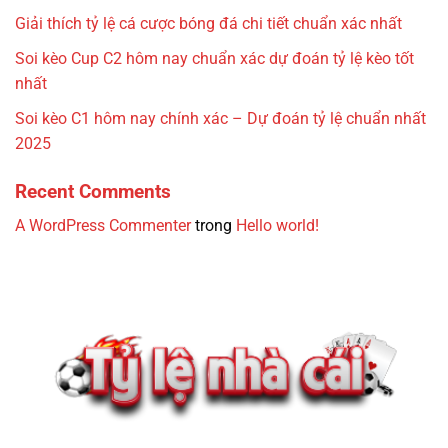
Giải thích tỷ lệ cá cược bóng đá chi tiết chuẩn xác nhất
Soi kèo Cup C2 hôm nay chuẩn xác dự đoán tỷ lệ kèo tốt
nhất
Soi kèo C1 hôm nay chính xác – Dự đoán tỷ lệ chuẩn nhất
2025
Recent Comments
A WordPress Commenter
trong
Hello world!