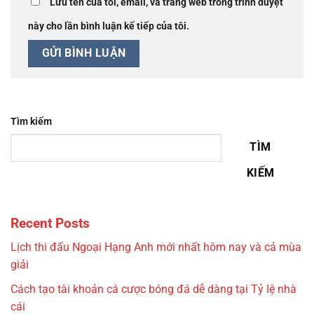
Lưu tên của tôi, email, và trang web trong trình duyệt
này cho lần bình luận kế tiếp của tôi.
Tìm kiếm
TÌM
KIẾM
Recent Posts
Lịch thi đấu Ngoại Hạng Anh mới nhất hôm nay và cả mùa
giải
Cách tạo tài khoản cá cược bóng đá dễ dàng tại Tỷ lệ nhà
cái