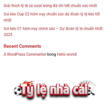
Giải thích tỷ lệ cá cược bóng đá chi tiết chuẩn xác nhất
Soi kèo Cup C2 hôm nay chuẩn xác dự đoán tỷ lệ kèo tốt
nhất
Soi kèo C1 hôm nay chính xác – Dự đoán tỷ lệ chuẩn nhất
2025
Recent Comments
A WordPress Commenter
trong
Hello world!