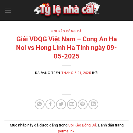
Chuyển
đến
nội
dung
SOI KÈO BÓNG ĐÁ
Giải VĐQG Việt Nam – Cong An Ha
Noi vs Hong Linh Ha Tinh ngày 09-
05-2025
ĐÃ ĐĂNG TRÊN
THÁNG 5 21, 2025
BỞI
Mục nhập này đã được đăng trong
Soi Kèo Bóng Đá
. Đánh dấu trang
permalink
.