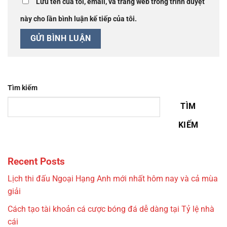
Lưu tên của tôi, email, và trang web trong trình duyệt
này cho lần bình luận kế tiếp của tôi.
Tìm kiếm
TÌM
KIẾM
Recent Posts
Lịch thi đấu Ngoại Hạng Anh mới nhất hôm nay và cả mùa
giải
Cách tạo tài khoản cá cược bóng đá dễ dàng tại Tỷ lệ nhà
cái