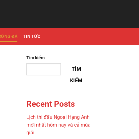
BÓNG ĐÁ
TIN TỨC
Tìm kiếm
TÌM
KIẾM
Recent Posts
Lịch thi đấu Ngoại Hạng Anh
mới nhất hôm nay và cả mùa
giải