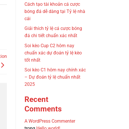
Cách tạo tài khoản cá cược
bóng đá dễ dàng tại Tỷ lệ nhà
cái
Giải thích tỷ lệ cá cược bóng
đá chi tiết chuẩn xác nhất
Soi kèo Cup C2 hôm nay
chuẩn xác dự đoán tỷ lệ kèo
tion
tốt nhất
Soi kèo C1 hôm nay chính xác
– Dự đoán tỷ lệ chuẩn nhất
2025
Recent
Comments
A WordPress Commenter
trong
Hello world!