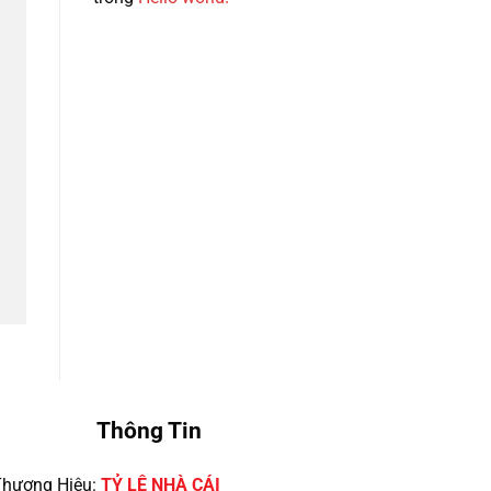
Thông Tin
Thương Hiệu:
TỶ LỆ NHÀ CÁI