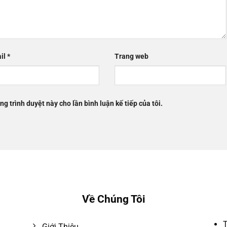
il
*
Trang web
ng trình duyệt này cho lần bình luận kế tiếp của tôi.
Về Chúng Tôi
Giới Thiệu