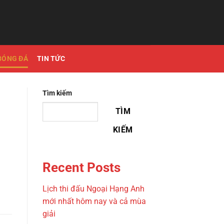
BÓNG ĐÁ
TIN TỨC
Tìm kiếm
TÌM
KIẾM
Recent Posts
Lịch thi đấu Ngoại Hạng Anh
mới nhất hôm nay và cả mùa
giải