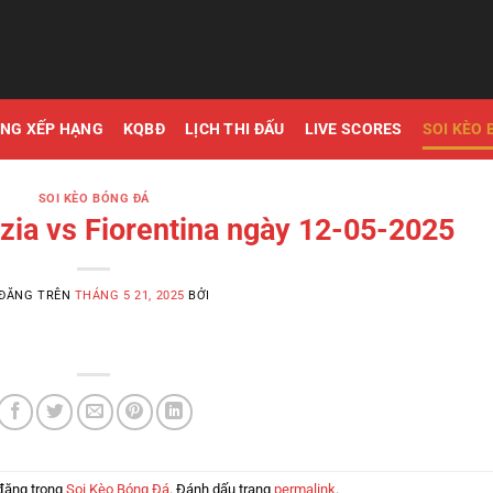
NG XẾP HẠNG
KQBĐ
LỊCH THI ĐẤU
LIVE SCORES
SOI KÈO 
SOI KÈO BÓNG ĐÁ
zia vs Fiorentina ngày 12-05-2025
 ĐĂNG TRÊN
THÁNG 5 21, 2025
BỞI
đăng trong
Soi Kèo Bóng Đá
. Đánh dấu trang
permalink
.