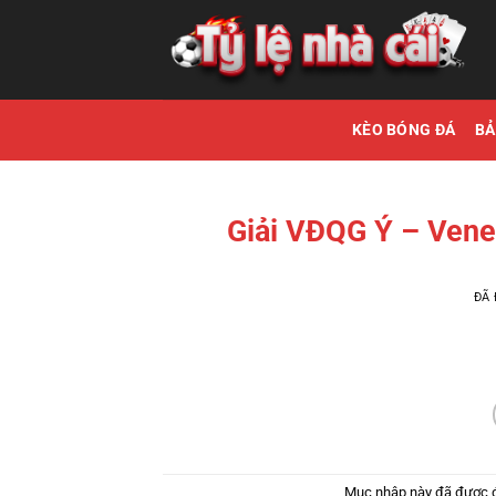
Chuyển
đến
nội
dung
KÈO BÓNG ĐÁ
BẢ
Giải VĐQG Ý – Vene
ĐÃ
Mục nhập này đã được 