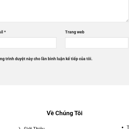
il
*
Trang web
ng trình duyệt này cho lần bình luận kế tiếp của tôi.
Về Chúng Tôi
Giới Thiệu