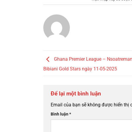
Ghana Premier League – Nsoatreman
Bibiani Gold Stars ngày 11-05-2025
Để lại một bình luận
Email của bạn sẽ không được hiển thị 
Bình luận
*