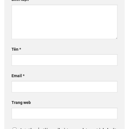
Tên
*
Email
*
Trang web