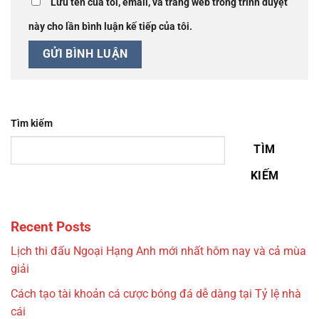
Lưu tên của tôi, email, và trang web trong trình duyệt
này cho lần bình luận kế tiếp của tôi.
Tìm kiếm
TÌM
KIẾM
Recent Posts
Lịch thi đấu Ngoại Hạng Anh mới nhất hôm nay và cả mùa
giải
Cách tạo tài khoản cá cược bóng đá dễ dàng tại Tỷ lệ nhà
cái