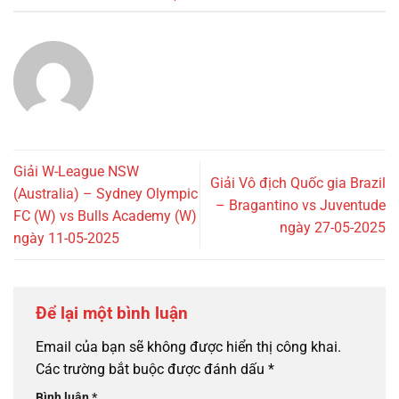
Giải W-League NSW
Giải Vô địch Quốc gia Brazil
(Australia) – Sydney Olympic
– Bragantino vs Juventude
FC (W) vs Bulls Academy (W)
ngày 27-05-2025
ngày 11-05-2025
Để lại một bình luận
Email của bạn sẽ không được hiển thị công khai.
Các trường bắt buộc được đánh dấu
*
Bình luận
*