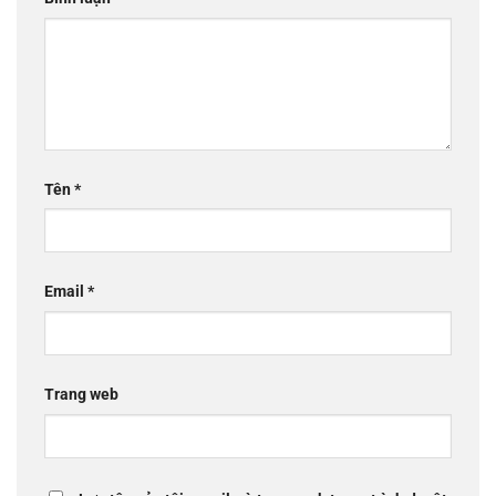
Tên
*
Email
*
Trang web