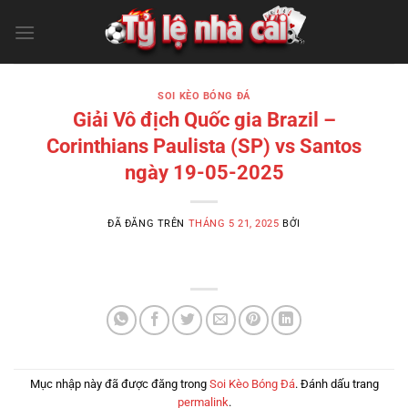
Chuyển
đến
nội
dung
SOI KÈO BÓNG ĐÁ
Giải Vô địch Quốc gia Brazil –
Corinthians Paulista (SP) vs Santos
ngày 19-05-2025
ĐÃ ĐĂNG TRÊN
THÁNG 5 21, 2025
BỞI
Mục nhập này đã được đăng trong
Soi Kèo Bóng Đá
. Đánh dấu trang
permalink
.