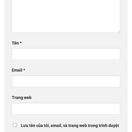
Tên
*
Email
*
Trang web
Lưu tên của tôi, email, và trang web trong trình duyệt