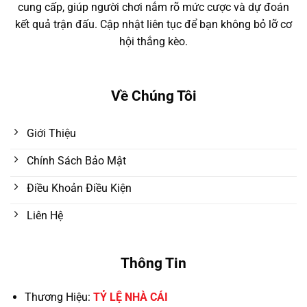
cung cấp, giúp người chơi nắm rõ mức cược và dự đoán
kết quả trận đấu. Cập nhật liên tục để bạn không bỏ lỡ cơ
hội thắng kèo.
Về Chúng Tôi
Giới Thiệu
Chính Sách Bảo Mật
Điều Khoản Điều Kiện
Liên Hệ
Thông Tin
Thương Hiệu:
TỶ LỆ NHÀ CÁI