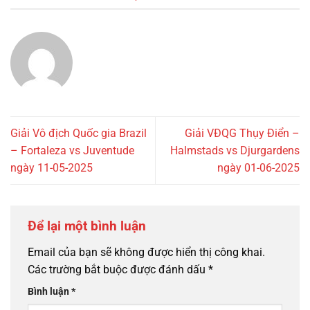
Giải Vô địch Quốc gia Brazil
Giải VĐQG Thụy Điển –
– Fortaleza vs Juventude
Halmstads vs Djurgardens
ngày 11-05-2025
ngày 01-06-2025
Để lại một bình luận
Email của bạn sẽ không được hiển thị công khai.
Các trường bắt buộc được đánh dấu
*
Bình luận
*