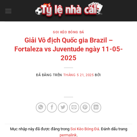
Chuyển
đến
nội
dung
SOI KÈO BÓNG ĐÁ
Giải Vô địch Quốc gia Brazil –
Fortaleza vs Juventude ngày 11-05-
2025
ĐÃ ĐĂNG TRÊN
THÁNG 5 21, 2025
BỞI
Mục nhập này đã được đăng trong
Soi Kèo Bóng Đá
. Đánh dấu trang
permalink
.