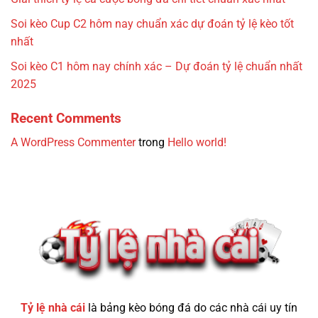
Soi kèo Cup C2 hôm nay chuẩn xác dự đoán tỷ lệ kèo tốt
nhất
Soi kèo C1 hôm nay chính xác – Dự đoán tỷ lệ chuẩn nhất
2025
Recent Comments
A WordPress Commenter
trong
Hello world!
Tỷ lệ nhà cái
là bảng kèo bóng đá do các nhà cái uy tín