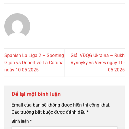
Spanish La Liga 2 – Sporting
Giải VĐQG Ukraina – Rukh
Gijon vs Deportivo La Coruna
Vynnyky vs Veres ngày 10-
ngày 10-05-2025
05-2025
Để lại một bình luận
Email của bạn sẽ không được hiển thị công khai.
Các trường bắt buộc được đánh dấu
*
Bình luận
*