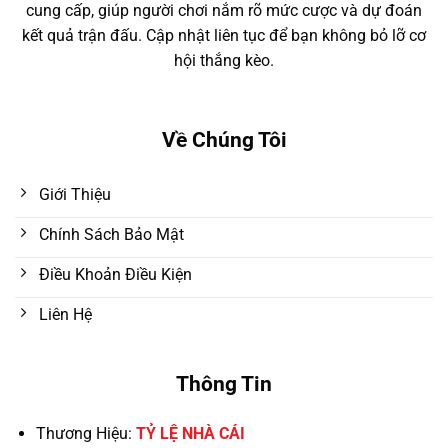
cung cấp, giúp người chơi nắm rõ mức cược và dự đoán
kết quả trận đấu. Cập nhật liên tục để bạn không bỏ lỡ cơ
hội thắng kèo.
Về Chúng Tôi
Giới Thiệu
Chính Sách Bảo Mật
Điều Khoản Điều Kiện
Liên Hệ
Thông Tin
Thương Hiệu:
TỶ LỆ NHÀ CÁI