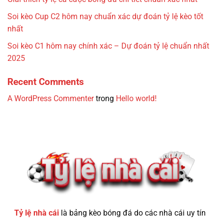
Soi kèo Cup C2 hôm nay chuẩn xác dự đoán tỷ lệ kèo tốt
nhất
Soi kèo C1 hôm nay chính xác – Dự đoán tỷ lệ chuẩn nhất
2025
Recent Comments
A WordPress Commenter
trong
Hello world!
Tỷ lệ nhà cái
là bảng kèo bóng đá do các nhà cái uy tín