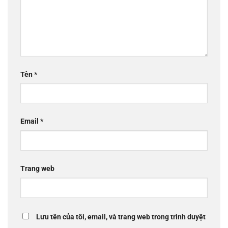
Tên
*
Email
*
Trang web
Lưu tên của tôi, email, và trang web trong trình duyệt