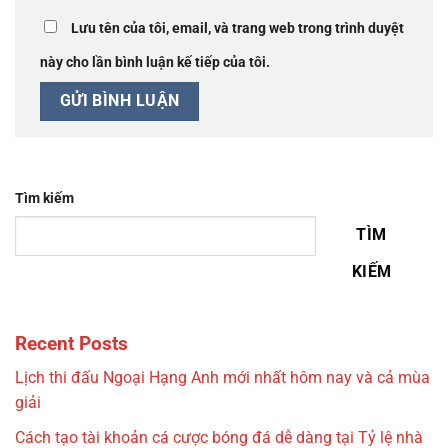
Lưu tên của tôi, email, và trang web trong trình duyệt
này cho lần bình luận kế tiếp của tôi.
Tìm kiếm
TÌM
KIẾM
Recent Posts
Lịch thi đấu Ngoại Hạng Anh mới nhất hôm nay và cả mùa
giải
Cách tạo tài khoản cá cược bóng đá dễ dàng tại Tỷ lệ nhà