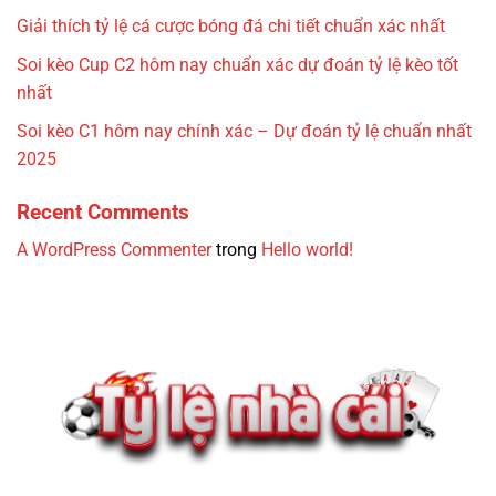
Giải thích tỷ lệ cá cược bóng đá chi tiết chuẩn xác nhất
Soi kèo Cup C2 hôm nay chuẩn xác dự đoán tỷ lệ kèo tốt
nhất
Soi kèo C1 hôm nay chính xác – Dự đoán tỷ lệ chuẩn nhất
2025
Recent Comments
A WordPress Commenter
trong
Hello world!