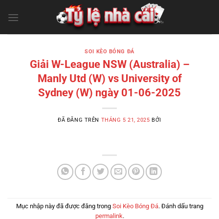
Chuyển
đến
nội
dung
SOI KÈO BÓNG ĐÁ
Giải W-League NSW (Australia) –
Manly Utd (W) vs University of
Sydney (W) ngày 01-06-2025
ĐÃ ĐĂNG TRÊN
THÁNG 5 21, 2025
BỞI
Mục nhập này đã được đăng trong
Soi Kèo Bóng Đá
. Đánh dấu trang
permalink
.