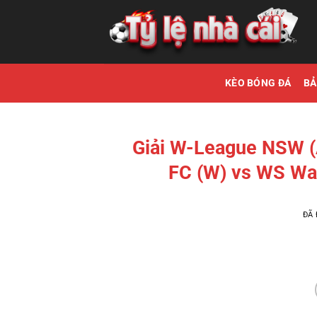
Chuyển
đến
nội
dung
KÈO BÓNG ĐÁ
BẢ
Giải W-League NSW (A
FC (W) vs WS Wa
ĐÃ