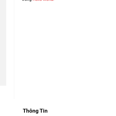
Thông Tin