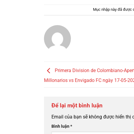
Mục nhập này đã được 
Primera Division de Colombiano-Aper
Millonarios vs Envigado FC ngày 17-05-20
Để lại một bình luận
Email của bạn sẽ không được hiển thị 
Bình luận
*