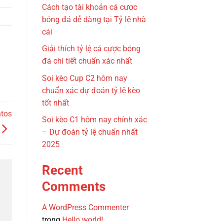
Cách tạo tài khoản cá cược
bóng đá dễ dàng tại Tỷ lệ nhà
cái
Giải thích tỷ lệ cá cược bóng
đá chi tiết chuẩn xác nhất
Soi kèo Cup C2 hôm nay
chuẩn xác dự đoán tỷ lệ kèo
tốt nhất
ntos
Soi kèo C1 hôm nay chính xác
– Dự đoán tỷ lệ chuẩn nhất
2025
Recent
Comments
A WordPress Commenter
trong
Hello world!