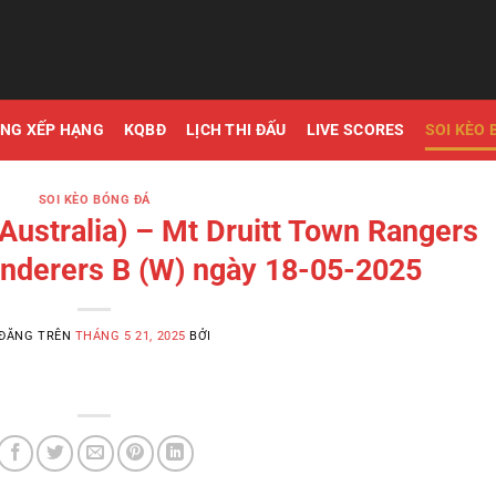
NG XẾP HẠNG
KQBĐ
LỊCH THI ĐẤU
LIVE SCORES
SOI KÈO 
SOI KÈO BÓNG ĐÁ
ustralia) – Mt Druitt Town Rangers
nderers B (W) ngày 18-05-2025
 ĐĂNG TRÊN
THÁNG 5 21, 2025
BỞI