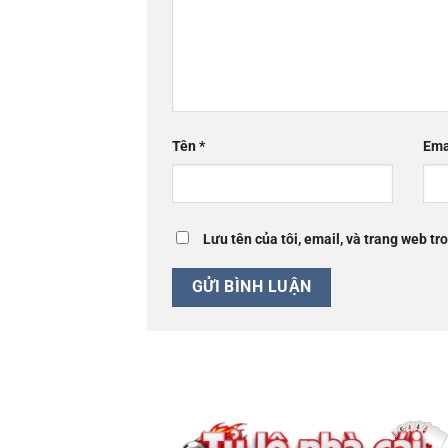
Tên
*
Ema
Lưu tên của tôi, email, và trang web tro