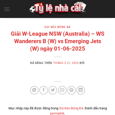
Chuyển
đến
nội
dung
SOI KÈO BÓNG ĐÁ
Giải W-League NSW (Australia) – WS
Wanderers B (W) vs Emerging Jets
(W) ngày 01-06-2025
ĐÃ ĐĂNG TRÊN
THÁNG 5 21, 2025
BỞI
Mục nhập này đã được đăng trong
Soi Kèo Bóng Đá
. Đánh dấu trang
permalink
.