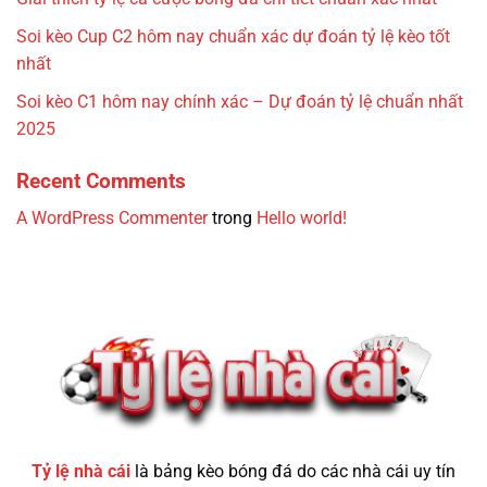
Soi kèo Cup C2 hôm nay chuẩn xác dự đoán tỷ lệ kèo tốt
nhất
Soi kèo C1 hôm nay chính xác – Dự đoán tỷ lệ chuẩn nhất
2025
Recent Comments
A WordPress Commenter
trong
Hello world!
Tỷ lệ nhà cái
là bảng kèo bóng đá do các nhà cái uy tín